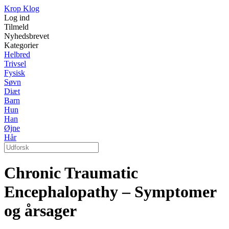
Krop Klog
Log ind
Tilmeld
Nyhedsbrevet
Kategorier
Helbred
Trivsel
Fysisk
Søvn
Diæt
Barn
Hun
Han
Øjne
Hår
Chronic Traumatic
Encephalopathy – Symptomer
og årsager