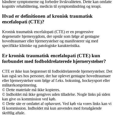
håndtere symptomerne og forbedre livskvaliteten. Dette kan omfatte
kognitiv rehabilitering, medicin til symptomlindring og terapi.
Hvad er definitionen af kronisk traumatisk
encefalopati (CTE)?
Kronisk traumatisk encefalopati (CTE) er en progressive
degenerativ hjernesygdom, der opstår som følge af gentagne
hovedtraumaer eller hjernerystelser og manifesterer sig med
specifikke kliniske og patologiske karakteristika.
Er kronisk traumatisk encefalopati (CTE) kun
forbundet med fodboldrelaterede hjernerystelser?
CTE er ikke kun begrænset til fodboldrelaterede hjernerystelser. Det
kan også ses hos personer, der har oplevet gentagne hovedtraumaer
eller hjernerystelser som følge af f.eks. boksning, hockeysport eller
militærkomprimering.
© Dette materiale må ikke kopieres.
© Indholdet må ikke gengives uden tilladelse. Nogle links på siden
kan give os kommission ved køb.
© Dette site er omfattet af ophavsret. Ved køb via vores links kan vi
få kommission. Indholdet må kun anvendes med forudgående
skriftlig aftale.