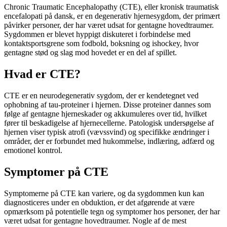
Chronic Traumatic Encephalopathy (CTE), eller kronisk traumatisk
encefalopati på dansk, er en degenerativ hjernesygdom, der primært
påvirker personer, der har været udsat for gentagne hovedtraumer.
Sygdommen er blevet hyppigt diskuteret i forbindelse med
kontaktsportsgrene som fodbold, boksning og ishockey, hvor
gentagne stød og slag mod hovedet er en del af spillet.
Hvad er CTE?
CTE er en neurodegenerativ sygdom, der er kendetegnet ved
ophobning af tau-proteiner i hjernen. Disse proteiner dannes som
følge af gentagne hjerneskader og akkumuleres over tid, hvilket
fører til beskadigelse af hjernecellerne. Patologisk undersøgelse af
hjernen viser typisk atrofi (vævssvind) og specifikke ændringer i
områder, der er forbundet med hukommelse, indlæring, adfærd og
emotionel kontrol.
Symptomer på CTE
Symptomerne på CTE kan variere, og da sygdommen kun kan
diagnosticeres under en obduktion, er det afgørende at være
opmærksom på potentielle tegn og symptomer hos personer, der har
været udsat for gentagne hovedtraumer. Nogle af de mest