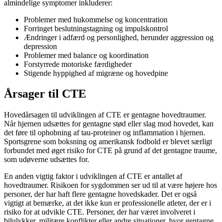
almindelige symptomer inkluderer:
Problemer med hukommelse og koncentration
Forringet beslutningstagning og impulskontrol
Ændringer i adfærd og personlighed, herunder aggression og
depression
Problemer med balance og koordination
Forstyrrede motoriske færdigheder
Stigende hyppighed af migræne og hovedpine
Årsager til CTE
Hovedårsagen til udviklingen af CTE er gentagne hovedtraumer.
Når hjernen udsættes for gentagne stød eller slag mod hovedet, kan
det føre til ophobning af tau-proteiner og inflammation i hjernen.
Sportsgrene som boksning og amerikansk fodbold er blevet særligt
forbundet med øget risiko for CTE på grund af det gentagne traume,
som udøverne udsættes for.
En anden vigtig faktor i udviklingen af CTE er antallet af
hovedtraumer. Risikoen for sygdommen ser ud til at være højere hos
personer, der har haft flere gentagne hovedskader. Det er også
vigtigt at bemærke, at det ikke kun er professionelle atleter, der er i
risiko for at udvikle CTE. Personer, der har været involveret i
bilulykker, militære konflikter eller andre situationer, hvor gentagne