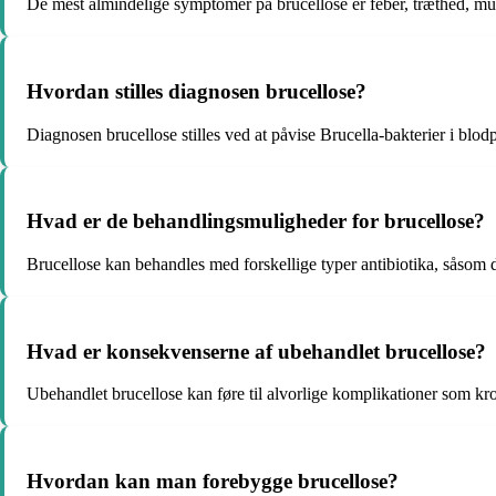
De mest almindelige symptomer på brucellose er feber, træthed, mu
Hvordan stilles diagnosen brucellose?
Diagnosen brucellose stilles ved at påvise Brucella-bakterier i blod
Hvad er de behandlingsmuligheder for brucellose?
Brucellose kan behandles med forskellige typer antibiotika, såsom d
Hvad er konsekvenserne af ubehandlet brucellose?
Ubehandlet brucellose kan føre til alvorlige komplikationer som kr
Hvordan kan man forebygge brucellose?