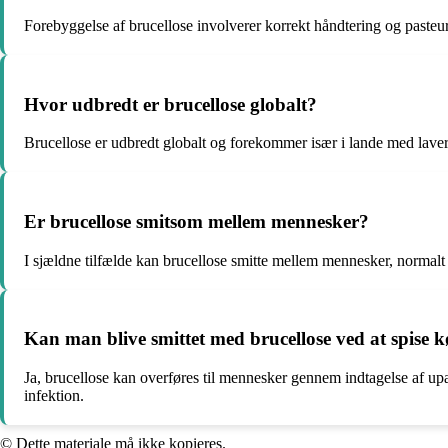
Forebyggelse af brucellose involverer korrekt håndtering og pasteur
Hvor udbredt er brucellose globalt?
Brucellose er udbredt globalt og forekommer især i lande med lav
Er brucellose smitsom mellem mennesker?
I sjældne tilfælde kan brucellose smitte mellem mennesker, normalt 
Kan man blive smittet med brucellose ved at spise k
Ja, brucellose kan overføres til mennesker gennem indtagelse af upas
infektion.
© Dette materiale må ikke kopieres.