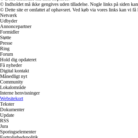
© Indholdet må ikke gengives uden tilladelse. Nogle links på siden ka
© Dette site er omfattet af ophavsret. Ved køb via vores links kan vi 
Netværk
Udbyder
Annoncepartner
Formidler
Støtte
Presse
Ring
Forum
Hold dig opdateret
Få nyheder
Digital kontakt
Månedligt nyt
Community
Lokalområde
Interne henvisninger
Websitekort
Tekster
Dokumenter
Update
RSS
Jura
Sporingselementer
Fortrolighedspolitik