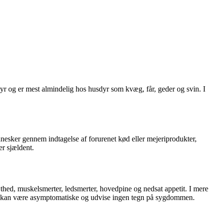
r og er mest almindelig hos husdyr som kvæg, får, geder og svin. I
nesker gennem indtagelse af forurenet kød eller mejeriprodukter,
er sjældent.
hed, muskelsmerter, ledsmerter, hovedpine og nedsat appetit. I mere
ker kan være asymptomatiske og udvise ingen tegn på sygdommen.