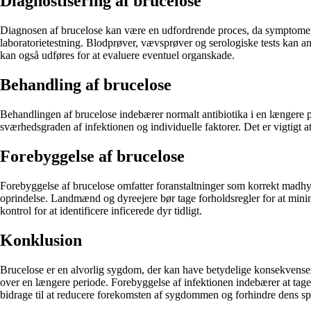
Diagnostisering af brucelose
Diagnosen af brucelose kan være en udfordrende proces, da symptomer
laboratorietestning. Blodprøver, vævsprøver og serologiske tests kan anve
kan også udføres for at evaluere eventuel organskade.
Behandling af brucelose
Behandlingen af brucelose indebærer normalt antibiotika i en længere p
sværhedsgraden af infektionen og individuelle faktorer. Det er vigtigt 
Forebyggelse af brucelose
Forebyggelse af brucelose omfatter foranstaltninger som korrekt madhygie
oprindelse. Landmænd og dyreejere bør tage forholdsregler for at minim
kontrol for at identificere inficerede dyr tidligt.
Konklusion
Brucelose er en alvorlig sygdom, der kan have betydelige konsekvense
over en længere periode. Forebyggelse af infektionen indebærer at tage 
bidrage til at reducere forekomsten af sygdommen og forhindre dens s