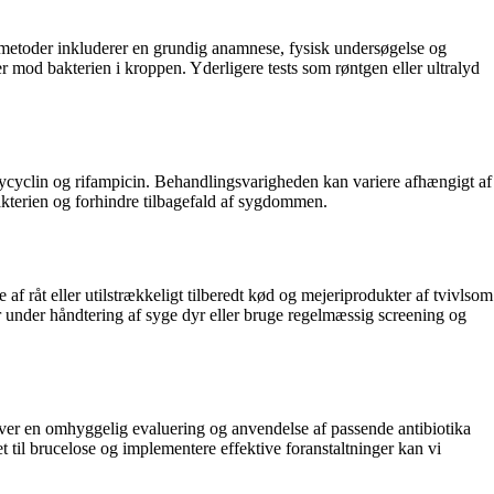
etoder inkluderer en grundig anamnese, fysisk undersøgelse og
er mod bakterien i kroppen. Yderligere tests som røntgen eller ultralyd
xycyclin og rifampicin. Behandlingsvarigheden kan variere afhængigt af
bakterien og forhindre tilbagefald af sygdommen.
f råt eller utilstrækkeligt tilberedt kød og mejeriprodukter af tvivlsom
r under håndtering af syge dyr eller bruge regelmæssig screening og
ver en omhyggelig evaluering og anvendelse af passende antibiotika
 til brucelose og implementere effektive foranstaltninger kan vi