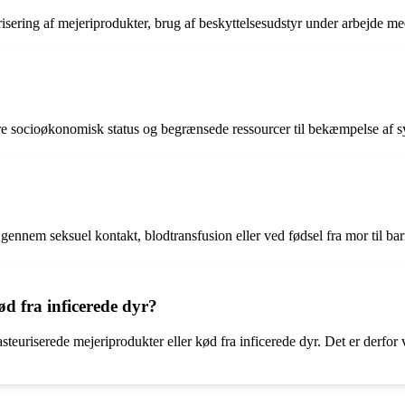
isering af mejeriprodukter, brug af beskyttelsesudstyr under arbejde me
ere socioøkonomisk status og begrænsede ressourcer til bekæmpelse af
gennem seksuel kontakt, blodtransfusion eller ved fødsel fra mor til bar
ød fra inficerede dyr?
teuriserede mejeriprodukter eller kød fra inficerede dyr. Det er derfor v