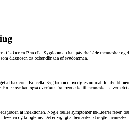
ing
ter af bakterien Brucella. Sygdommen kan påvirke både mennesker og dy
ter som diagnosen og behandlingen af sygdommen.
get af bakterien Brucella. Sygdommen overføres normalt fra dyr til men
er. Brucelose kan også overføres fra menneske til menneske, selvom det 
dsgraden af infektionen. Nogle fælles symptomer inkluderer feber, træt
et, leveren og knoglerne. Det er vigtigt at bemærke, at nogle mennes