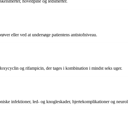
skelsmerter, hovedpine og ledsmerter.
prøver eller ved at undersøge patientens antistofniveau.
oxycyclin og rifampicin, der tages i kombination i mindst seks uger.
oniske infektioner, led- og knogleskader, hjertekomplikationer og neuro