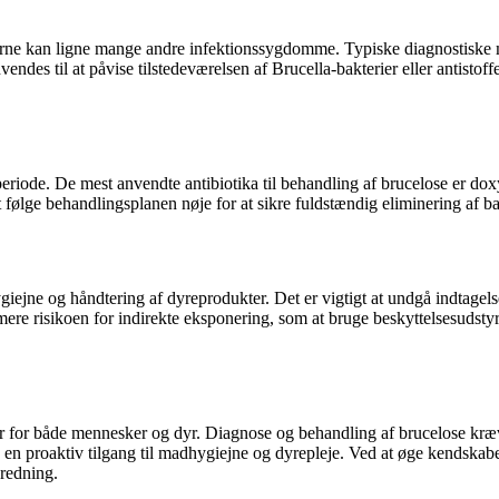
ne kan ligne mange andre infektionssygdomme. Typiske diagnostiske m
ndes til at påvise tilstedeværelsen af Brucella-bakterier eller antistoff
eriode. De mest anvendte antibiotika til behandling af brucelose er do
at følge behandlingsplanen nøje for at sikre fuldstændig eliminering af 
jne og håndtering af dyreprodukter. Det er vigtigt at undgå indtagelse a
ere risikoen for indirekte eksponering, som at bruge beskyttelsesudsty
r for både mennesker og dyr. Diagnose og behandling af brucelose kræ
en proaktiv tilgang til madhygiejne og dyrepleje. Ved at øge kendskabet
predning.