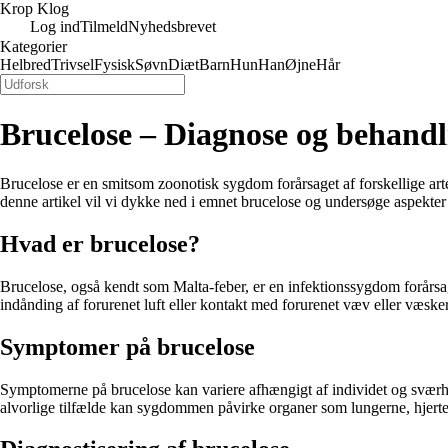
Krop Klog
Log ind
Tilmeld
Nyhedsbrevet
Kategorier
Helbred
Trivsel
Fysisk
Søvn
Diæt
Barn
Hun
Han
Øjne
Hår
Brucelose – Diagnose og behandl
Brucelose er en smitsom zoonotisk sygdom forårsaget af forskellige ar
denne artikel vil vi dykke ned i emnet brucelose og undersøge aspek
Hvad er brucelose?
Brucelose, også kendt som Malta-feber, er en infektionssygdom forårsa
indånding af forurenet luft eller kontakt med forurenet væv eller væsk
Symptomer på brucelose
Symptomerne på brucelose kan variere afhængigt af individet og sværhe
alvorlige tilfælde kan sygdommen påvirke organer som lungerne, hjert