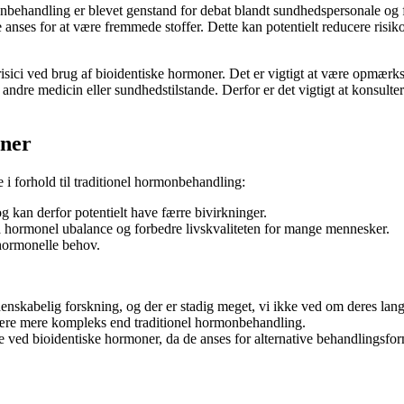
nbehandling er blevet genstand for debat blandt sundhedspersonale og f
e anses for at være fremmede stoffer. Dette kan potentielt reducere risi
risici ved brug af bioidentiske hormoner. Det er vigtigt at være opmær
d andre medicin eller sundhedstilstande. Derfor er det vigtigt at konsu
oner
 i forhold til traditionel hormonbehandling:
 kan derfor potentielt have færre bivirkninger.
hormonel ubalance og forbedre livskvaliteten for mange mennesker.
 hormonelle behov.
idenskabelig forskning, og der er stadig meget, vi ikke ved om deres lang
ære mere kompleks end traditionel hormonbehandling.
ved bioidentiske hormoner, da de anses for alternative behandlingsfor