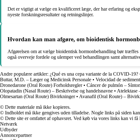
Det er vigtigt at vælge en kvalificeret læge, der har erfaring og e
nyeste forskningsresultater og retningslinjer.
Hvordan kan man afgøre, om bioidentisk hormonbeha
Afgørelsen om at vælge bioidentisk hormonbehandling bør træffes i
også overveje fordele og ulemper ved behandlingen samt alternati
Andre populære artikler:
¿Qué es una cepa variante de la COVID-19?
Buttar, M.D. – Læger og Medicinsk Personale
•
Velocidad de sediment
Dronedarone (Oral Route) Forholdsregler
•
Cáncer de pulmón – Sínto
Olopatadin (Nasal Route) – Beskrivelse og handelsnavne
•
Atelektase
Olmesartan (Oral Route) Bivirkninger
•
Avanafil (Oral Route) – Bivirk
© Dette materiale må ikke kopieres.
© Indholdet må ikke gengives uden tilladelse. Nogle links på siden ka
© Dette site er omfattet af ophavsret. Ved køb via vores links kan vi 
Netværk
Udbyder
Annoncepartner