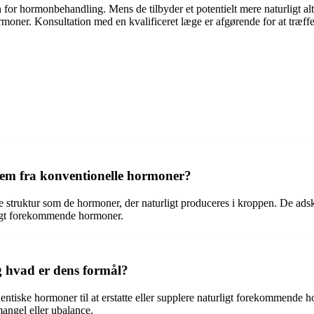
r hormonbehandling. Mens de tilbyder et potentielt mere naturligt alter
ner. Konsultation med en kvalificeret læge er afgørende for at træffe
dem fra konventionelle hormoner?
ruktur som de hormoner, der naturligt produceres i kroppen. De adskill
ligt forekommende hormoner.
 hvad er dens formål?
entiske hormoner til at erstatte eller supplere naturligt forekommende
ngel eller ubalance.