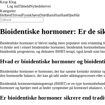
Krop Klog
Log ind
Tilmeld
Nyhedsbrevet
Kategorier
Helbred
Trivsel
Fysisk
Søvn
Diæt
Barn
Hun
Han
Øjne
Hår
Bioidentiske hormoner: Er de si
Bioidentiske hormoner er blevet stadig mere populære som erstatning f
vi dykke ned i emnet bioidentiske hormoner, bioidentisk hormonbehandli
bioidentisk progesteron, og diskutere BHRT-terapi, også kendt som bio
Hvad er bioidentiske hormoner og bioident
Bioidentiske hormoner er hormoner, der har samme kemiske struktur og 
den hormonelle balance, der kan gå tabt under aldringsprocessen eller
Bioidentisk hormonerstatningsterapi (BHRT) er en type hormonbehandling
hormoner og hjælper med at lindre symptomer på hormonel ubalance, 
Er bioidentiske hormoner sikrere end trad