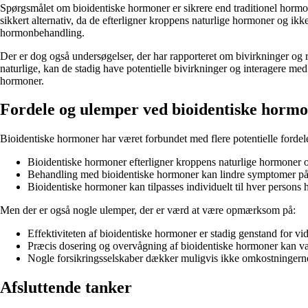
Spørgsmålet om bioidentiske hormoner er sikrere end traditionel hormo
sikkert alternativ, da de efterligner kroppens naturlige hormoner og ikk
hormonbehandling.
Der er dog også undersøgelser, der har rapporteret om bivirkninger og 
naturlige, kan de stadig have potentielle bivirkninger og interagere me
hormoner.
Fordele og ulemper ved bioidentiske horm
Bioidentiske hormoner har været forbundet med flere potentielle fordele
Bioidentiske hormoner efterligner kroppens naturlige hormoner og
Behandling med bioidentiske hormoner kan lindre symptomer på 
Bioidentiske hormoner kan tilpasses individuelt til hver persons
Men der er også nogle ulemper, der er værd at være opmærksom på:
Effektiviteten af ​​bioidentiske hormoner er stadig genstand for v
Præcis dosering og overvågning af bioidentiske hormoner kan v
Nogle forsikringsselskaber dækker muligvis ikke omkostningerne 
Afsluttende tanker