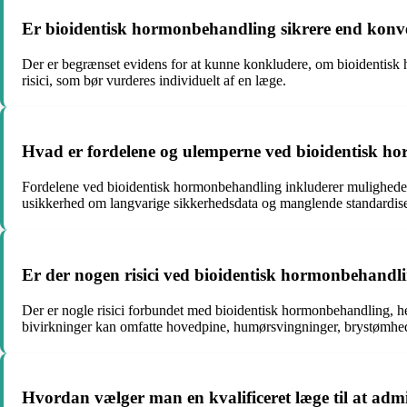
Er bioidentisk hormonbehandling sikrere end kon
Der er begrænset evidens for at kunne konkludere, om bioidentisk
risici, som bør vurderes individuelt af en læge.
Hvad er fordelene og ulemperne ved bioidentisk 
Fordelene ved bioidentisk hormonbehandling inkluderer muligheden 
usikkerhed om langvarige sikkerhedsdata og manglende standardiser
Er der nogen risici ved bioidentisk hormonbehandli
Der er nogle risici forbundet med bioidentisk hormonbehandling, he
bivirkninger kan omfatte hovedpine, humørsvingninger, brystømhe
Hvordan vælger man en kvalificeret læge til at ad