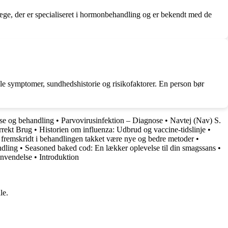
læge, der er specialiseret i hormonbehandling og er bekendt med de
le symptomer, sundhedshistorie og risikofaktorer. En person bør
se og behandling
•
Parvovirusinfektion – Diagnose
•
Navtej (Nav) S.
rrekt Brug
•
Historien om influenza: Udbrud og vaccine-tidslinje
•
 fremskridt i behandlingen takket være nye og bedre metoder
•
ndling
•
Seasoned baked cod: En lækker oplevelse til din smagssans
•
anvendelse
•
Introduktion
le.