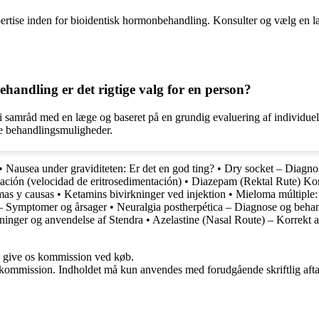
kspertise inden for bioidentisk hormonbehandling. Konsulter og vælg en 
ndling er det rigtige valg for en person?
 samråd med en læge og baseret på en grundig evaluering af individuel
ve behandlingsmuligheder.
•
Nausea under graviditeten: Er det en god ting?
•
Dry socket – Diagno
ación (velocidad de eritrosedimentación)
•
Diazepam (Rektal Rute) Ko
mas y causas
•
Ketamins bivirkninger ved injektion
•
Mieloma múltiple:
 – Symptomer og årsager
•
Neuralgia postherpética – Diagnose og beha
ninger og anvendelse af Stendra
•
Azelastine (Nasal Route) – Korrekt 
n give os kommission ved køb.
få kommission. Indholdet må kun anvendes med forudgående skriftlig afta