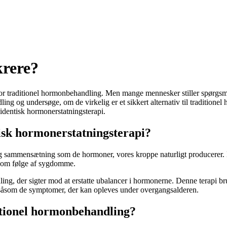
krere?
or traditionel hormonbehandling. Men mange mennesker stiller spørgsmål
ng og undersøge, om de virkelig er et sikkert alternativ til traditione
identisk hormonerstatningsterapi.
isk hormonerstatningsterapi?
sammensætning som de hormoner, vores kroppe naturligt producerer. Dis
 som følge af sygdomme.
, der sigter mod at erstatte ubalancer i hormonerne. Denne terapi brug
såsom de symptomer, der kan opleves under overgangsalderen.
itionel hormonbehandling?