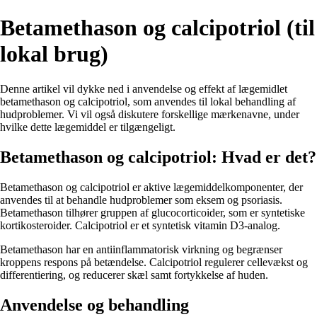
Betamethason og calcipotriol (til
lokal brug)
Denne artikel vil dykke ned i anvendelse og effekt af lægemidlet
betamethason og calcipotriol, som anvendes til lokal behandling af
hudproblemer. Vi vil også diskutere forskellige mærkenavne, under
hvilke dette lægemiddel er tilgængeligt.
Betamethason og calcipotriol: Hvad er det?
Betamethason og calcipotriol er aktive lægemiddelkomponenter, der
anvendes til at behandle hudproblemer som eksem og psoriasis.
Betamethason tilhører gruppen af glucocorticoider, som er syntetiske
kortikosteroider. Calcipotriol er et syntetisk vitamin D3-analog.
Betamethason har en antiinflammatorisk virkning og begrænser
kroppens respons på betændelse. Calcipotriol regulerer cellevækst og
differentiering, og reducerer skæl samt fortykkelse af huden.
Anvendelse og behandling