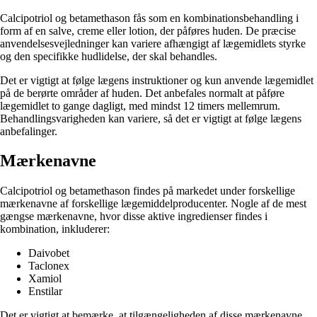
Calcipotriol og betamethason fås som en kombinationsbehandling i
form af en salve, creme eller lotion, der påføres huden. De præcise
anvendelsesvejledninger kan variere afhængigt af lægemidlets styrke
og den specifikke hudlidelse, der skal behandles.
Det er vigtigt at følge lægens instruktioner og kun anvende lægemidlet
på de berørte områder af huden. Det anbefales normalt at påføre
lægemidlet to gange dagligt, med mindst 12 timers mellemrum.
Behandlingsvarigheden kan variere, så det er vigtigt at følge lægens
anbefalinger.
Mærkenavne
Calcipotriol og betamethason findes på markedet under forskellige
mærkenavne af forskellige lægemiddelproducenter. Nogle af de mest
gængse mærkenavne, hvor disse aktive ingredienser findes i
kombination, inkluderer:
Daivobet
Taclonex
Xamiol
Enstilar
Det er vigtigt at bemærke, at tilgængeligheden af ​​disse mærkenavne