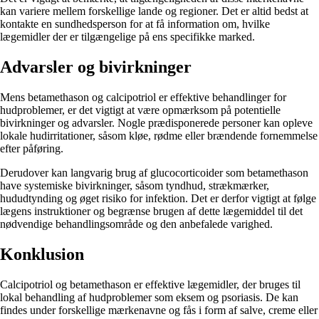
kan variere mellem forskellige lande og regioner. Det er altid bedst at
kontakte en sundhedsperson for at få information om, hvilke
lægemidler der er tilgængelige på ens specifikke marked.
Advarsler og bivirkninger
Mens betamethason og calcipotriol er effektive behandlinger for
hudproblemer, er det vigtigt at være opmærksom på potentielle
bivirkninger og advarsler. Nogle prædisponerede personer kan opleve
lokale hudirritationer, såsom kløe, rødme eller brændende fornemmelse
efter påføring.
Derudover kan langvarig brug af glucocorticoider som betamethason
have systemiske bivirkninger, såsom tyndhud, strækmærker,
hududtynding og øget risiko for infektion. Det er derfor vigtigt at følge
lægens instruktioner og begrænse brugen af ​​dette lægemiddel til det
nødvendige behandlingsområde og den anbefalede varighed.
Konklusion
Calcipotriol og betamethason er effektive lægemidler, der bruges til
lokal behandling af hudproblemer som eksem og psoriasis. De kan
findes under forskellige mærkenavne og fås i form af salve, creme eller