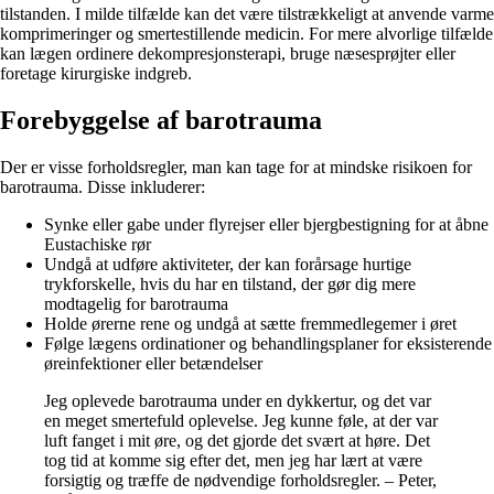
tilstanden. I milde tilfælde kan det være tilstrækkeligt at anvende varme
komprimeringer og smertestillende medicin. For mere alvorlige tilfælde
kan lægen ordinere dekompresjonsterapi, bruge næsesprøjter eller
foretage kirurgiske indgreb.
Forebyggelse af barotrauma
Der er visse forholdsregler, man kan tage for at mindske risikoen for
barotrauma. Disse inkluderer:
Synke eller gabe under flyrejser eller bjergbestigning for at åbne
Eustachiske rør
Undgå at udføre aktiviteter, der kan forårsage hurtige
trykforskelle, hvis du har en tilstand, der gør dig mere
modtagelig for barotrauma
Holde ørerne rene og undgå at sætte fremmedlegemer i øret
Følge lægens ordinationer og behandlingsplaner for eksisterende
øreinfektioner eller betændelser
Jeg oplevede barotrauma under en dykkertur, og det var
en meget smertefuld oplevelse. Jeg kunne føle, at der var
luft fanget i mit øre, og det gjorde det svært at høre. Det
tog tid at komme sig efter det, men jeg har lært at være
forsigtig og træffe de nødvendige forholdsregler. – Peter,