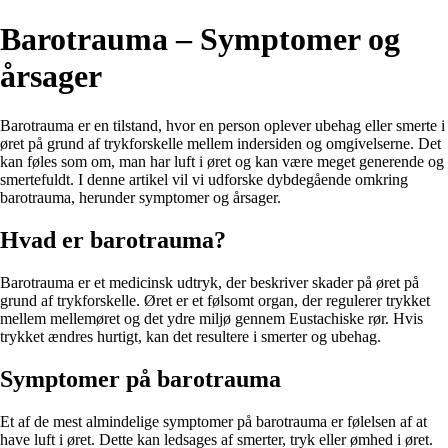
Barotrauma – Symptomer og
årsager
Barotrauma er en tilstand, hvor en person oplever ubehag eller smerte i
øret på grund af trykforskelle mellem indersiden og omgivelserne. Det
kan føles som om, man har luft i øret og kan være meget generende og
smertefuldt. I denne artikel vil vi udforske dybdegående omkring
barotrauma, herunder symptomer og årsager.
Hvad er barotrauma?
Barotrauma er et medicinsk udtryk, der beskriver skader på øret på
grund af trykforskelle. Øret er et følsomt organ, der regulerer trykket
mellem mellemøret og det ydre miljø gennem Eustachiske rør. Hvis
trykket ændres hurtigt, kan det resultere i smerter og ubehag.
Symptomer på barotrauma
Et af de mest almindelige symptomer på barotrauma er følelsen af at
have luft i øret. Dette kan ledsages af smerter, tryk eller ømhed i øret.