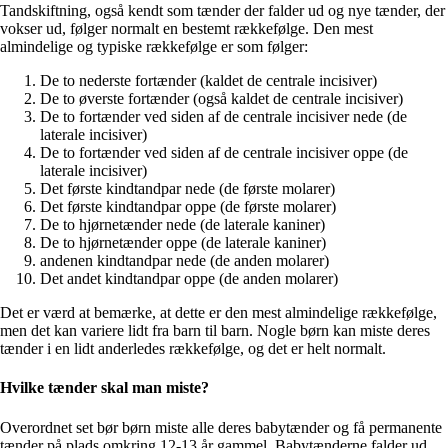
Tandskiftning, også kendt som tænder der falder ud og nye tænder, der
vokser ud, følger normalt en bestemt rækkefølge. Den mest
almindelige og typiske rækkefølge er som følger:
De to nederste fortænder (kaldet de centrale incisiver)
De to øverste fortænder (også kaldet de centrale incisiver)
De to fortænder ved siden af de centrale incisiver nede (de
laterale incisiver)
De to fortænder ved siden af de centrale incisiver oppe (de
laterale incisiver)
Det første kindtandpar nede (de første molarer)
Det første kindtandpar oppe (de første molarer)
De to hjørnetænder nede (de laterale kaniner)
De to hjørnetænder oppe (de laterale kaniner)
andenen kindtandpar nede (de anden molarer)
Det andet kindtandpar oppe (de anden molarer)
Det er værd at bemærke, at dette er den mest almindelige rækkefølge,
men det kan variere lidt fra barn til barn. Nogle børn kan miste deres
tænder i en lidt anderledes rækkefølge, og det er helt normalt.
Hvilke tænder skal man miste?
Overordnet set bør børn miste alle deres babytænder og få permanente
tænder på plads omkring 12-13 år gammel. Babytænderne falder ud,