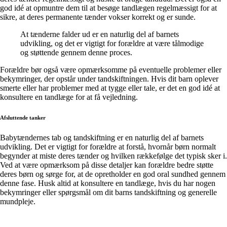
god idé at opmuntre dem til at besøge tandlægen regelmæssigt for at
sikre, at deres permanente tænder vokser korrekt og er sunde.
At tænderne falder ud er en naturlig del af barnets
udvikling, og det er vigtigt for forældre at være tålmodige
og støttende gennem denne proces.
Forældre bør også være opmærksomme på eventuelle problemer eller
bekymringer, der opstår under tandskiftningen. Hvis dit barn oplever
smerte eller har problemer med at tygge eller tale, er det en god idé at
konsultere en tandlæge for at få vejledning.
Afsluttende tanker
Babytændernes tab og tandskiftning er en naturlig del af barnets
udvikling. Det er vigtigt for forældre at forstå, hvornår børn normalt
begynder at miste deres tænder og hvilken rækkefølge det typisk sker i.
Ved at være opmærksom på disse detaljer kan forældre bedre støtte
deres børn og sørge for, at de opretholder en god oral sundhed gennem
denne fase. Husk altid at konsultere en tandlæge, hvis du har nogen
bekymringer eller spørgsmål om dit barns tandskiftning og generelle
mundpleje.