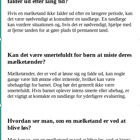
falder ud efter lang tid?
Hvis en mælketand ikke falder ud efter en længere periode, kan
det være nødvendigt at konsultere en tandlæge. En tandlæge
kan vurdere situationen og, hvis det er nødvendigt, hjælpe med
at fjerne tanden for at gøre plads til permanent tand.
Kan det være smertefuldt for børn at miste deres
mælketænder?
Mælketænder, der er ved at løsne sig og falde ud, kan nogle
gange være lidt ømme eller irriterede, hvilket kan være
ubehageligt for barnet. Dog bør det generelt ikke være
smertefuldt. Hvis barnet oplever intens smerte eller ubehag, er
det vigtigt at kontakte en tandlæge for yderligere evaluering.
Hvordan ser man, om en mælketand er ved at
blive løs?
Man kan se, om en mælketand er ved at blive løs, ved at kigge