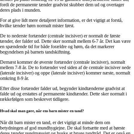
fordi de permanente tænder gradvist skubber dem ud og overtager
deres plads i munden.
For at give lidt mere detaljeret information, er det vigtigt at forstå,
hvilke tænder børn normalt mister først.
De to nederste fortænder (centrale incisiver) er normalt de første
tænder, der falder ud. Dette sker normalt mellem 6-7 år. Det kan være
en spændende tid for både forældre og børn, da det markerer
begyndelsen på barnets tandskiftning.
Dernæst kommer de øverste fortænder (centrale incisiver), normalt
mellem 7-8 år. De to fortænder ved siden af de centrale incisiver nede
(laterale incisiver) og oppe (laterale incisiver) kommer næste, normalt
omkring 8-9 år.
Efter disse fortænder falder ud, begynder kindtænderne gradvist at
falde ud og erstattes af permanente kindtænder. Dette sker normalt i
rækkefølgen som beskrevet tidligere.
Hvad skal man gøre, når ens barn mister en tand?
Når dit barn mister en tand, er det vigtigt at minde dem om
betydningen af god mundhygiejne. De skal fortsætte med at børste
deres tænder regelmæssigt og huske at bruge tandtråd. Det er også en