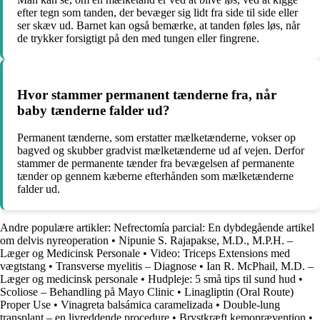
efter tegn som tanden, der bevæger sig lidt fra side til side eller
ser skæv ud. Barnet kan også bemærke, at tanden føles løs, når
de trykker forsigtigt på den med tungen eller fingrene.
Hvor stammer permanent tænderne fra, når
baby tænderne falder ud?
Permanent tænderne, som erstatter mælketænderne, vokser op
bagved og skubber gradvist mælketænderne ud af vejen. Derfor
stammer de permanente tænder fra bevægelsen af permanente
tænder op gennem kæberne efterhånden som mælketænderne
falder ud.
Andre populære artikler:
Nefrectomía parcial: En dybdegående artikel
om delvis nyreoperation
•
Nipunie S. Rajapakse, M.D., M.P.H. –
Læger og Medicinsk Personale
•
Video: Triceps Extensions med
vægtstang
•
Transverse myelitis – Diagnose
•
Ian R. McPhail, M.D. –
Læger og medicinsk personale
•
Hudpleje: 5 små tips til sund hud
•
Scoliose – Behandling på Mayo Clinic
•
Linagliptin (Oral Route)
Proper Use
•
Vinagreta balsámica caramelizada
•
Double-lung
transplant – en livreddende procedure
•
Brystkræft kemoprævention
•