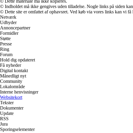
© Dette materiale må ikke kopieres.
© Indholdet må ikke gengives uden tilladelse. Nogle links på siden ka
© Dette site er omfattet af ophavsret. Ved køb via vores links kan vi 
Netværk
Udbyder
Annoncepartner
Formidler
Støtte
Presse
Ring
Forum
Hold dig opdateret
Få nyheder
Digital kontakt
Månedligt nyt
Community
Lokalområde
Interne henvisninger
Websitekort
Tekster
Dokumenter
Update
RSS
Jura
Sporingselementer