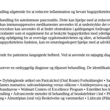
andling afgørende for at reducere inflammation og bevare bugspytkirtel
 behandling for autoimmune pancreatitis. Dette kan hjælpe med at redu
g, kan immunsuppressive medikamenter anvendes til at undertrykke det 
edure kan anvendes til at lindre obstruktion i galdegangen forårsaget
ioxidanter som et supplement for at beskytte bugspytkirtlen mod yderlig
ig opfølgning for at overvåge sygdomsaktiviteten og sikre, at behandlin
spytkirtelens funktion, kan en ernæringsekspert hjælpe med at udvikle 
ende for patientens langsigtede helbred. Ved at anvende en nøjagtig diag
 kræver en omhyggelig diagnose og tilpasset behandling. De identifikat
•
Dybdegående artikel om Paricalcitol (Oral Route) Forholdsregler
•
Sa
lantes mamarios: saltvandsløsning versus silikone
•
Antidepressiva og 
 Brandnavne
•
Walmart Centers of Excellence Program
•
Esterilitet ho
andling
•
Advancerede metoder til behandling af bruskdefekter i led
•
Ph
ing
•
Almotriptan (oral vej) Beskrivelse og varemærker
•
Lidocain (Påf