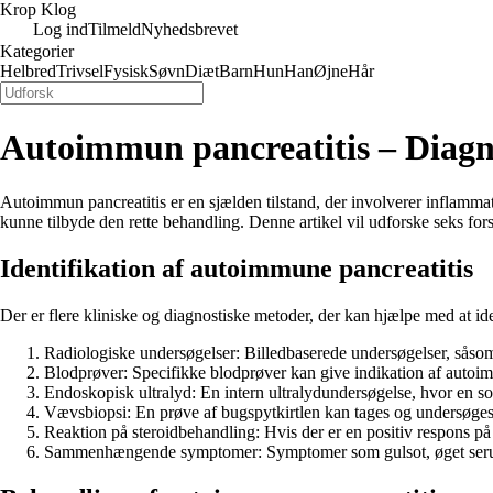
Krop Klog
Log ind
Tilmeld
Nyhedsbrevet
Kategorier
Helbred
Trivsel
Fysisk
Søvn
Diæt
Barn
Hun
Han
Øjne
Hår
Autoimmun pancreatitis – Diagn
Autoimmun pancreatitis er en sjælden tilstand, der involverer inflammati
kunne tilbyde den rette behandling. Denne artikel vil udforske seks fo
Identifikation af autoimmune pancreatitis
Der er flere kliniske og diagnostiske metoder, der kan hjælpe med at id
Radiologiske undersøgelser: Billedbaserede undersøgelser, såsom
Blodprøver: Specifikke blodprøver kan give indikation af autoim
Endoskopisk ultralyd: En intern ultralydundersøgelse, hvor en so
Vævsbiopsi: En prøve af bugspytkirtlen kan tages og undersøges 
Reaktion på steroidbehandling: Hvis der er en positiv respons på
Sammenhængende symptomer: Symptomer som gulsot, øget serum I