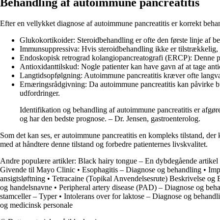
Behandling af autoimmune pancreatitis
Efter en vellykket diagnose af autoimmune pancreatitis er korrekt beh
Glukokortikoider: Steroidbehandling er ofte den første linje af
Immunsuppressiva: Hvis steroidbehandling ikke er tilstrækkeli
Endoskopisk retrograd kolangiopancreatografi (ERCP): Denne proc
Antioxidanttilskud: Nogle patienter kan have gavn af at tage ant
Langtidsopfølgning: Autoimmune pancreatitis kræver ofte langvar
Ernæringsrådgivning: Da autoimmune pancreatitis kan påvirke bug
udfordringer.
Identifikation og behandling af autoimmune pancreatitis er afgør
og har den bedste prognose. – Dr. Jensen, gastroenterolog.
Som det kan ses, er autoimmune pancreatitis en kompleks tilstand, der
med at håndtere denne tilstand og forbedre patienternes livskvalitet.
Andre populære artikler:
Black hairy tongue – En dybdegående artikel
Givende til Mayo Clinic
•
Esophagitis – Diagnose og behandling
•
Imp
ansigtsløftning
•
Tetracaine (Topikal Anvendelsesrute) Beskrivelse og
og handelsnavne
•
Peripheral artery disease (PAD) – Diagnose og beh
stamceller – Typer
•
Intolerans over for laktose – Diagnose og behandl
og medicinsk personale