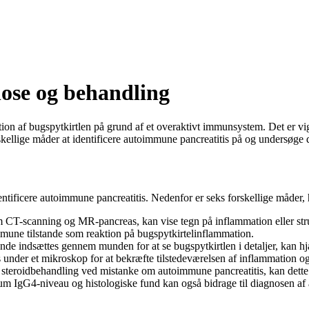
ose og behandling
on af bugspytkirtlen på grund af et overaktivt immunsystem. Det er vigtig
rskellige måder at identificere autoimmune pancreatitis på og undersøge
entificere autoimmune pancreatitis. Nedenfor er seks forskellige måder, 
 CT-scanning og MR-pancreas, kan vise tegn på inflammation eller stru
mune tilstande som reaktion på bugspytkirtelinflammation.
nde indsættes gennem munden for at se bugspytkirtlen i detaljer, kan hj
under et mikroskop for at bekræfte tilstedeværelsen af inflammation o
 steroidbehandling ved mistanke om autoimmune pancreatitis, kan dette 
gG4-niveau og histologiske fund kan også bidrage til diagnosen af 