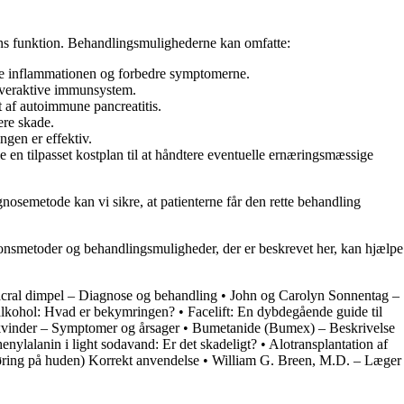
ens funktion. Behandlingsmulighederne kan omfatte:
cere inflammationen og forbedre symptomerne.
overaktive immunsystem.
 af autoimmune pancreatitis.
ere skade.
gen er effektiv.
en tilpasset kostplan til at håndtere eventuelle ernæringsmæssige
nosemetode kan vi sikre, at patienterne får den rette behandling
ionsmetoder og behandlingsmuligheder, der er beskrevet her, kan hjælpe
cral dimpel – Diagnose og behandling
•
John og Carolyn Sonnentag –
alkohol: Hvad er bekymringen?
•
Facelift: En dybdegående guide til
s kvinder – Symptomer og årsager
•
Bumetanide (Bumex) – Beskrivelse
enylalanin i light sodavand: Er det skadeligt?
•
Alotransplantation af
øring på huden) Korrekt anvendelse
•
William G. Breen, M.D. – Læger