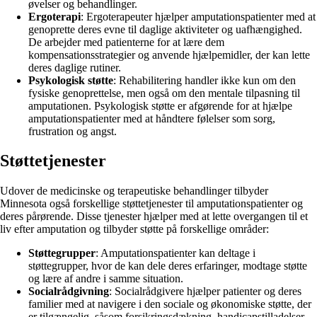
øvelser og behandlinger.
Ergoterapi
: Ergoterapeuter hjælper amputationspatienter med at
genoprette deres evne til daglige aktiviteter og uafhængighed.
De arbejder med patienterne for at lære dem
kompensationsstrategier og anvende hjælpemidler, der kan lette
deres daglige rutiner.
Psykologisk støtte
: Rehabilitering handler ikke kun om den
fysiske genoprettelse, men også om den mentale tilpasning til
amputationen. Psykologisk støtte er afgørende for at hjælpe
amputationspatienter med at håndtere følelser som sorg,
frustration og angst.
Støttetjenester
Udover de medicinske og terapeutiske behandlinger tilbyder
Minnesota også forskellige støttetjenester til amputationspatienter og
deres pårørende. Disse tjenester hjælper med at lette overgangen til et
liv efter amputation og tilbyder støtte på forskellige områder:
Støttegrupper
: Amputationspatienter kan deltage i
støttegrupper, hvor de kan dele deres erfaringer, modtage støtte
og lære af andre i samme situation.
Socialrådgivning
: Socialrådgivere hjælper patienter og deres
familier med at navigere i den sociale og økonomiske støtte, der
er tilgængelig, såsom forsikringsdækning, handicapstilladelser