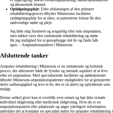
og økonomisk bistand.
Opfølgningspleje
: Efter afslutningen af den primære
rehabiliteringsproces tilbyder Minnesotas faciliteter
opfølgningspleje for at sikre, at patienterne fortsat får den
nødvendige støtte og pleje.
Jeg følte mig frustreret og ængstelig efter min amputation,
men takket være den omfattende rehabilitering og støtte
fik jeg mulighed for at genopbygge mit liv og finde håb
igen. – Amputationspatient i Minnesota
Afsluttende tanker
Amputee rehabilitering i Minnesota er en omfattende og holistisk
proces, der adresserer både de fysiske og mentale aspekter af at leve
efter en amputation. Med specialiserede faciliteter og støttetjenester
tilbyder Minnesota amputationspatienter muligheden for at genoprette
deres uafhængighed og leve et liv, der er så aktivt og opfyldende som
muligt.
Denne artikel giver kun et overblik over emnet og bør ikke erstatte
individuel rådgivning eller medicinsk rådgivning. Hvis du er en
amputationspatient eller pårørende og søger yderligere information,
anbefales det at kontakte en specialist inden for amputee rehabilitering i