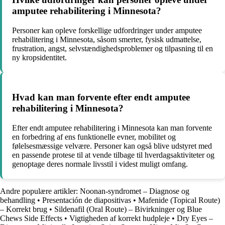
amputee rehabilitering i Minnesota?
Personer kan opleve forskellige udfordringer under amputee
rehabilitering i Minnesota, såsom smerter, fysisk udmattelse,
frustration, angst, selvstændighedsproblemer og tilpasning til en
ny kropsidentitet.
Hvad kan man forvente efter endt amputee
rehabilitering i Minnesota?
Efter endt amputee rehabilitering i Minnesota kan man forvente
en forbedring af ens funktionelle evner, mobilitet og
følelsesmæssige velvære. Personer kan også blive udstyret med
en passende protese til at vende tilbage til hverdagsaktiviteter og
genoptage deres normale livsstil i videst muligt omfang.
Andre populære artikler:
Noonan-syndromet – Diagnose og
behandling
•
Presentación de diapositivas
•
Mafenide (Topical Route)
– Korrekt brug
•
Sildenafil (Oral Route) – Bivirkninger og Blue
Chews Side Effects
•
Vigtigheden af korrekt hudpleje
•
Dry Eyes –