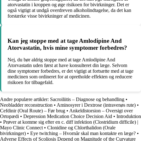
atorvastatin i kroppen og øge risikoen for bivirkninger. Det er
også vigtigt at undgå overdreven alkoholindtagelse, da det kan
forstærke visse bivirkninger af medicinen.
Kan jeg stoppe med at tage Amlodipine And
Atorvastatin, hvis mine symptomer forbedres?
Nej, du bør aldrig stoppe med at tage Amlodipine And
Atorvastatin uden først at have konsulteret din læge. Selvom
dine symptomer forbedres, er det vigtigt at fortsætte med at tage
medicinen som ordineret for at opretholde effekten og reducere
risikoen for tilbagefald.
Andre populære artikler:
Sacroiliitis – Diagnose og behandling
•
Neobladder reconstruction
•
Aminosyrer i Dextrose (intravenøs rute)
•
Cefdinir (Oral Route) – Før brug
•
Ankeldistorsion – Oversigt over
Ortopædi
•
Depression Medication Choice Decision Aid
•
Introduktion
•
Prøver at komme sig efter en c. diff infektion (Clostridium difficile) |
Mayo Clinic Connect
•
Clonidine og Chlorthalidon (Orale
bivirkninger)
•
Eye twitching – Hvornår skal man kontakte en læge?
•
Adverse Effects of Scoliosis Depend on Magnitude of the Curvature