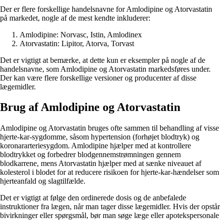
Der er flere forskellige handelsnavne for Amlodipine og Atorvastatin
på markedet, nogle af de mest kendte inkluderer:
Amlodipine: Norvasc, Istin, Amlodinex
Atorvastatin: Lipitor, Atorva, Torvast
Det er vigtigt at bemærke, at dette kun er eksempler på nogle af de
handelsnavne, som Amlodipine og Atorvastatin markedsføres under.
Der kan være flere forskellige versioner og producenter af disse
lægemidler.
Brug af Amlodipine og Atorvastatin
Amlodipine og Atorvastatin bruges ofte sammen til behandling af visse
hjerte-kar-sygdomme, såsom hypertension (forhøjet blodtryk) og
koronararteriesygdom. Amlodipine hjælper med at kontrollere
blodtrykket og forbedrer blodgennemstrømningen gennem
blodkarrene, mens Atorvastatin hjælper med at sænke niveauet af
kolesterol i blodet for at reducere risikoen for hjerte-kar-hændelser som
hjerteanfald og slagtilfælde.
Det er vigtigt at følge den ordinerede dosis og de anbefalede
instruktioner fra lægen, når man tager disse lægemidler. Hvis der opstår
bivirkninger eller spørgsmål, bør man søge læge eller apotekspersonale