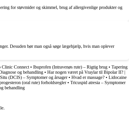
ering for støvmider og skimmel, brug af allergivenlige produkter og
ndlinger. Desuden bør man også søge lægehjælp, hvis man oplever
o Clinic Connect
•
Ibuprofen (Intravenøs rute) – Rigtig brug
•
Tapering
Diagnose og behandling
•
Har nogen været på Vraylar til Bipolar II? |
 Situ (DCIS) – Symptomer og årsager
•
Hvad er massage?
•
Lidocaine
ogesteron (oral rute) forholdsregler
•
Tricuspid atresia – Symptomer
og behandling
le.