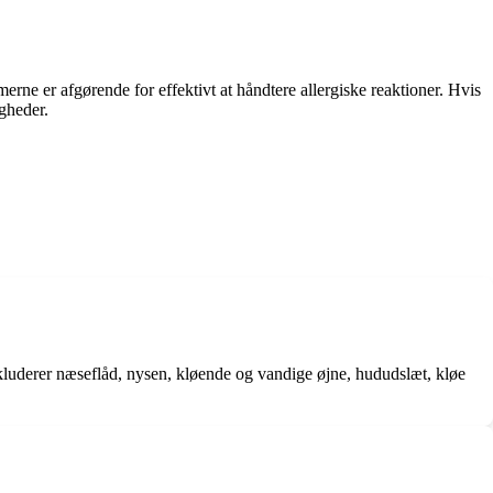
merne er afgørende for effektivt at håndtere allergiske reaktioner. Hvis
gheder.
kluderer næseflåd, nysen, kløende og vandige øjne, hududslæt, kløe