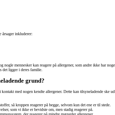
e årsager inkluderer:
son, og nogle mennesker kan reagere på allergener, som andre ikke har n
 det ligger i deres familie.
neladende grund?
 kontakt med nogen kendte allergener. Dette kan tilsyneladende ske ud 
offer, så kroppen reagerer på begge, selvom kun det ene er til stede.
velser, som vi ikke er bevidste om, men stadig reagerer på.
 immunsystem, der reagerer på mindre mængder allergener.