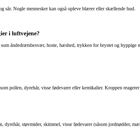
og sår. Nogle mennesker kan også opleve blærer eller skællende hud.
er i luftvejene?
r som åndedrætsbesvær, hoste, hæshed, trykken for brystet og hyppige ny
om pollen, dyrehår, visse fødevarer eller kemikalier. Kroppen reagerer 
len, dyrehår, støvmider, skimmel, visse fødevarer (såsom jordnødder, mælk