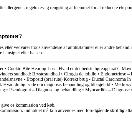
dte allergener, regelmæssig rengøring af hjemmet for at reducere ekspon
ymptomer?
res eller vedvarer trods anvendelse af antihistaminer eller andre beha
i ansigtet eller halsen.
er
•
Cookie Bite Hearing Loss: Hvad er det bedste høreapparat? | May
inders sundhed: Brystesundhed
•
Cirugía de tobillo
•
Endometriose – 
handelsnavne
•
Etoposid (oral rute) Korrekt brug
•
Ductal Carcinoma In
t: Hvad du bør vide om diagnose, behandling og tilbagefald
•
Medroxypr
ing
•
Pseudogout – Diagnose og behandling
•
Myocarditis – Diagnose 
n give os kommission ved køb.
få kommission. Indholdet må kun anvendes med forudgående skriftlig afta