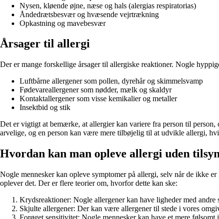
Nysen, kløende øjne, næse og hals (alergias respiratorias)
Åndedrætsbesvær og hvæsende vejrtrækning
Opkastning og mavebesvær
Årsager til allergi
Der er mange forskellige årsager til allergiske reaktioner. Nogle hyppig
Luftbårne allergener som pollen, dyrehår og skimmelsvamp
Fødevareallergener som nødder, mælk og skaldyr
Kontaktallergener som visse kemikalier og metaller
Insektbid og stik
Det er vigtigt at bemærke, at allergier kan variere fra person til per
arvelige, og en person kan være mere tilbøjelig til at udvikle allergi, hvis
Hvordan kan man opleve allergi uden tilsy
Nogle mennesker kan opleve symptomer på allergi, selv når de ikke er i
oplever det. Der er flere teorier om, hvorfor dette kan ske:
Krydsreaktioner: Nogle allergener kan have ligheder med andre st
Skjulte allergener: Der kan være allergener til stede i vores omgi
Forøget sensitivitet: Nogle mennesker kan have et mere følsomt