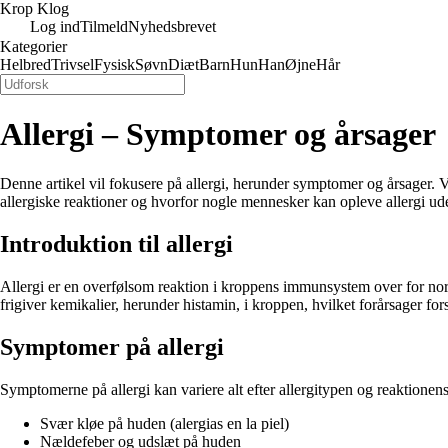
Krop Klog
Log ind
Tilmeld
Nyhedsbrevet
Kategorier
Helbred
Trivsel
Fysisk
Søvn
Diæt
Barn
Hun
Han
Øjne
Hår
Allergi – Symptomer og årsager
Denne artikel vil fokusere på allergi, herunder symptomer og årsager. V
allergiske reaktioner og hvorfor nogle mennesker kan opleve allergi ud
Introduktion til allergi
Allergi er en overfølsom reaktion i kroppens immunsystem over for norm
frigiver kemikalier, herunder histamin, i kroppen, hvilket forårsager fo
Symptomer på allergi
Symptomerne på allergi kan variere alt efter allergitypen og reaktione
Svær kløe på huden (alergias en la piel)
Nældefeber og udslæt på huden