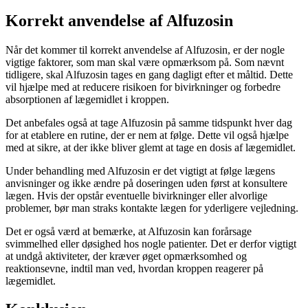
Korrekt anvendelse af Alfuzosin
Når det kommer til korrekt anvendelse af Alfuzosin, er der nogle
vigtige faktorer, som man skal være opmærksom på. Som nævnt
tidligere, skal Alfuzosin tages en gang dagligt efter et måltid. Dette
vil hjælpe med at reducere risikoen for bivirkninger og forbedre
absorptionen af lægemidlet i kroppen.
Det anbefales også at tage Alfuzosin på samme tidspunkt hver dag
for at etablere en rutine, der er nem at følge. Dette vil også hjælpe
med at sikre, at der ikke bliver glemt at tage en dosis af lægemidlet.
Under behandling med Alfuzosin er det vigtigt at følge lægens
anvisninger og ikke ændre på doseringen uden først at konsultere
lægen. Hvis der opstår eventuelle bivirkninger eller alvorlige
problemer, bør man straks kontakte lægen for yderligere vejledning.
Det er også værd at bemærke, at Alfuzosin kan forårsage
svimmelhed eller døsighed hos nogle patienter. Det er derfor vigtigt
at undgå aktiviteter, der kræver øget opmærksomhed og
reaktionsevne, indtil man ved, hvordan kroppen reagerer på
lægemidlet.