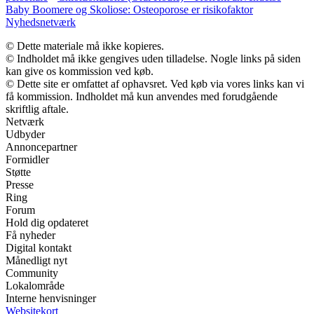
Baby Boomere og Skoliose: Osteoporose er risikofaktor
Nyhedsnetværk
© Dette materiale må ikke kopieres.
© Indholdet må ikke gengives uden tilladelse. Nogle links på siden
kan give os kommission ved køb.
© Dette site er omfattet af ophavsret. Ved køb via vores links kan vi
få kommission. Indholdet må kun anvendes med forudgående
skriftlig aftale.
Netværk
Udbyder
Annoncepartner
Formidler
Støtte
Presse
Ring
Forum
Hold dig opdateret
Få nyheder
Digital kontakt
Månedligt nyt
Community
Lokalområde
Interne henvisninger
Websitekort