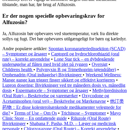
tilstande, man har, før brug af Alfuzosin.
Er der nogen specielle opbevaringskrav for
Alfuzosin?
Ja, Alfuzosin bør opbevares ved stuetemperatur, væk fra direkte
sollys og fugt. Det bør opbevares utilgængeligt for børn og kæledyr.
Andre populære artikler:
Spontan koronararteriedissektion (SCAD)
– Symptomer og årsager
•
Captopril og hydrochlorothiazid (oral
rute) – korrekt anvendelse
•
Lone Star tick – en dybdegående
undersøgelse af flåten med hvid plet på ryggen
•
Oversigt
•
Childrens health
•
Polymyxin B og Trimethoprim (øjendråber)
•
Orphenadrin (Oral indtagelse) Bivirkninger
•
Weekend Wellness:
Mange gange kan trigger finger sikkert og effektivt korrigeres
•
Lupron dosering: Bivirkninger ved tre måneders dosis vs. månedlig
dosis
•
Espermatocele – Symptomer og årsager
•
Methylprednisolon
(Oral Rute) – Beskrivelse og varemærker
•
Oxycodone og
Acetaminophen (oral vej) – Beskrivelse og Mærkenavne
•
他汀类
药物：Er disse kolesterolsænkende medikamenter velegnede for
dig?
•
Terms of Use – Om Os
•
Trichinose – Symptomer
•
Mayo
Clinic Store – En omfattende guide
•
Riluzole (Oral Route)
Bivirkninger
•
Shabana F. Pasha, M.D. – Læger og medicinsk
personale
•
Chlorzoxazone (Oral Route) – Korrekt anvendelse
•