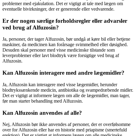
problemer med ejakulation. Det er vigtigt at tale med lægen om
eventuelle bivirkninger, der er generende eller vedvarende.
Er der nogen særlige forholdsregler eller advarsler
ved brug af Alfuzosin?
Ja, personer, der tager Alfuzosin, bør undgå at køre bil eller betjene
maskiner, da medicinen kan forårsage svimmelhed eller døsighed.
Desuden skal personer med visse medicinske tilstande som
leverproblemer eller lavt blodtryk være forsigtige ved brug af
Alfuzosin.
Kan Alfuzosin interagere med andre lægemidler?
Ja, Alfuzosin kan interagere med visse lægemidler, herunder
blodtrykssænkende medicin, antibiotika og svampedræbende midler.
Det er vigtigt at informere lægen om alle de lægemidler, man tager,
før man starter behandling med Alfuzosin.
Kan Alfuzosin anvendes af alle?
Nej, Alfuzosin bør ikke anvendes af personer, der er overfølsomme
over for Alfuzosin eller har en historie med priapisme (smertefuld
erektion). Det er vigtigt at informere lægen om alle medicinske