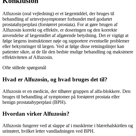
Konklusion
Alfuzosin (oral vejledning) er et lægemiddel, der bruges til
behandling af urinvejssymptomer forbundet med godartet
prostatahyperplasi (forstørret prostata). For at gøre brugen af
Alfuzosin korrekt og effektiv, er doseringen og den korrekte
anvendelse af lægemidlet af afgørende betydning. Det er vigtigt at
følge lægens instruktioner nøje og rapportere eventuelle problemer
eller bekymringer til lægen. Ved at følge disse retningslinjer kan
patienter sikre, at de får den bedste mulige behandling og maksimere
effektiviteten af Alfuzosin.
Ofte stillede spørgsmål
Hvad er Alfuzosin, og hvad bruges det til?
Alfuzosin er en medicin, der tilhører gruppen af ​​alfa-blokkere. Den
bruges til behandling af symptomer på forstørret prostata eller
benign prostatahyperplasi (BPH).
Hvordan virker Alfuzosin?
Alfuzosin fungerer ved at slappe af i musklerne i blærehalskirtlen og
urinrøret, hvilket letter vandladningen ved BPH.