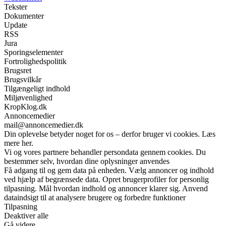
Tekster
Dokumenter
Update
RSS
Jura
Sporingselementer
Fortrolighedspolitik
Brugsret
Brugsvilkår
Tilgængeligt indhold
Miljøvenlighed
KropKlog.dk
Annoncemedier
mail@annoncemedier.dk
Din oplevelse betyder noget for os – derfor bruger vi cookies. Læs
mere her.
Vi og vores partnere behandler persondata gennem cookies. Du
bestemmer selv, hvordan dine oplysninger anvendes
Få adgang til og gem data på enheden. Vælg annoncer og indhold
ved hjælp af begrænsede data. Opret brugerprofiler for personlig
tilpasning. Mål hvordan indhold og annoncer klarer sig. Anvend
dataindsigt til at analysere brugere og forbedre funktioner
Tilpasning
Deaktiver alle
Gå videre