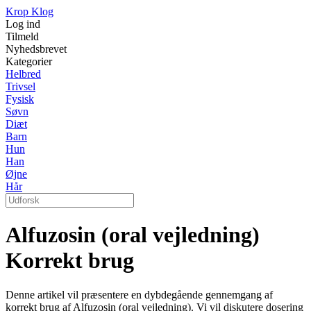
Krop Klog
Log ind
Tilmeld
Nyhedsbrevet
Kategorier
Helbred
Trivsel
Fysisk
Søvn
Diæt
Barn
Hun
Han
Øjne
Hår
Alfuzosin (oral vejledning)
Korrekt brug
Denne artikel vil præsentere en dybdegående gennemgang af
korrekt brug af Alfuzosin (oral vejledning). Vi vil diskutere dosering