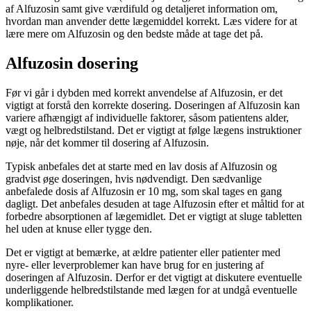
af Alfuzosin samt give værdifuld og detaljeret information om,
hvordan man anvender dette lægemiddel korrekt. Læs videre for at
lære mere om Alfuzosin og den bedste måde at tage det på.
Alfuzosin dosering
Før vi går i dybden med korrekt anvendelse af Alfuzosin, er det
vigtigt at forstå den korrekte dosering. Doseringen af Alfuzosin kan
variere afhængigt af individuelle faktorer, såsom patientens alder,
vægt og helbredstilstand. Det er vigtigt at følge lægens instruktioner
nøje, når det kommer til dosering af Alfuzosin.
Typisk anbefales det at starte med en lav dosis af Alfuzosin og
gradvist øge doseringen, hvis nødvendigt. Den sædvanlige
anbefalede dosis af Alfuzosin er 10 mg, som skal tages en gang
dagligt. Det anbefales desuden at tage Alfuzosin efter et måltid for at
forbedre absorptionen af lægemidlet. Det er vigtigt at sluge tabletten
hel uden at knuse eller tygge den.
Det er vigtigt at bemærke, at ældre patienter eller patienter med
nyre- eller leverproblemer kan have brug for en justering af
doseringen af Alfuzosin. Derfor er det vigtigt at diskutere eventuelle
underliggende helbredstilstande med lægen for at undgå eventuelle
komplikationer.