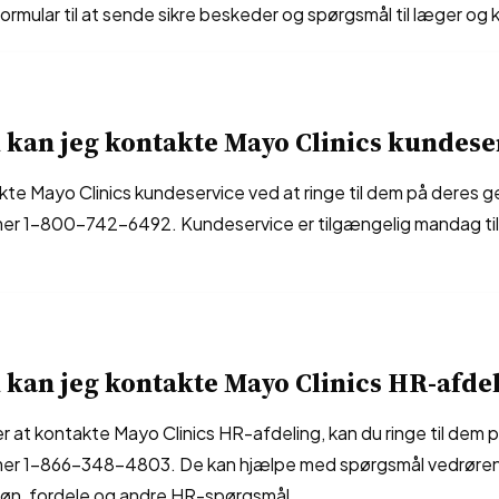
ormular til at sende sikre beskeder og spørgsmål til læger og k
kan jeg kontakte Mayo Clinics kundese
te Mayo Clinics kundeservice ved at ringe til dem på deres g
r 1-800-742-6492. Kundeservice er tilgængelig mandag til f
kan jeg kontakte Mayo Clinics HR-afde
r at kontakte Mayo Clinics HR-afdeling, kan du ringe til dem
er 1-866-348-4803. De kan hjælpe med spørgsmål vedrøre
løn, fordele og andre HR-spørgsmål.