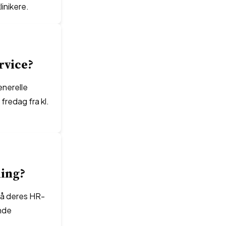
linikere.
rvice?
enerelle
redag fra kl.
ling?
 på deres HR-
nde