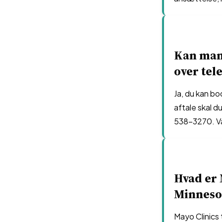
Kan man 
over tel
Ja, du kan bo
aftale skal d
538-3270. Væ
Hvad er 
Minneso
Mayo Clinics