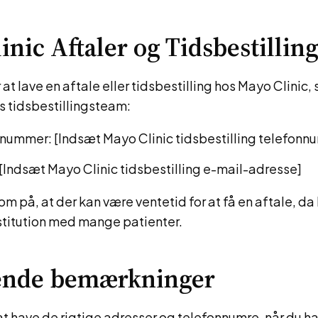
inic Aftaler og Tidsbestillin
at lave en aftale eller tidsbestilling hos Mayo Clinic, 
s tidsbestillingsteam:
nummer: [Indsæt Mayo Clinic tidsbestilling telefonn
 [Indsæt Mayo Clinic tidsbestilling e-mail-adresse]
på, at der kan være ventetid for at få en aftale, da 
stitution med mange patienter.
tende bemærkninger
 at have de rigtige adresser og telefonnumre, når du ha