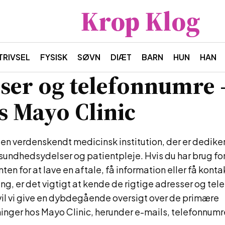
Krop Klog
TRIVSEL
FYSISK
SØVN
DIÆT
BARN
HUN
HAN
ser og telefonnumre
s Mayo Clinic
 en verdenskendt medicinsk institution, der er dedikere
sundhedsydelser og patientpleje. Hvis du har brug fo
ten for at lave en aftale, få information eller få kontak
ing, er det vigtigt at kende de rigtige adresser og tel
vil vi give en dybdegående oversigt over de primære
inger hos Mayo Clinic, herunder e-mails, telefonnumr