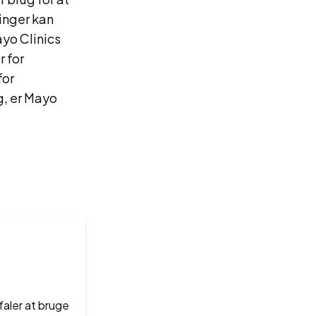
inger kan
ayo Clinics
 for
for
g, er Mayo
faler at bruge