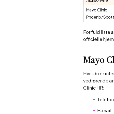
Jacksonville
Mayo Clinic
Phoenix/Scott
For fuld liste
officielle hje
Mayo C
Hvis du er int
vedrørende an
Clinic HR:
Telefon
E-mail: