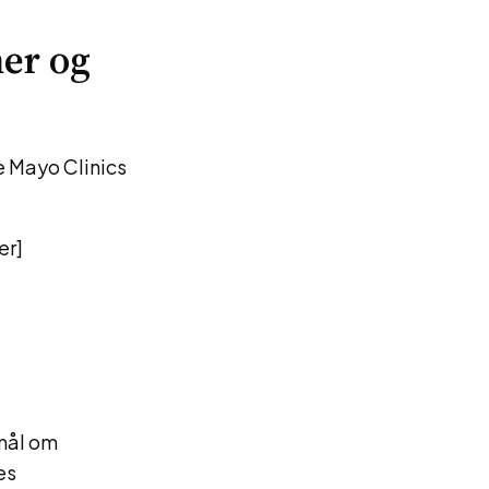
er og
e Mayo Clinics
er]
smål om
es