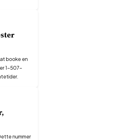
ester
r at booke en
mer 1-507-
tetider.
r,
 Dette nummer