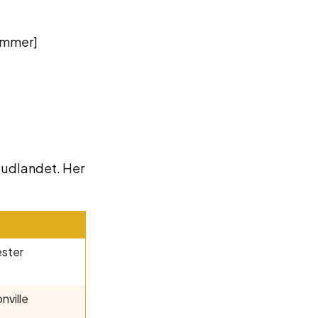
ummer]
i udlandet. Her
ester
nville