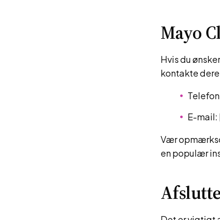
Mayo Cl
Hvis du ønsker 
kontakte dere
Telefon
E-mail:
Vær opmærksom 
en populær in
Afslut
Det er vigtigt