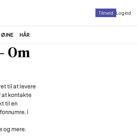
Tilmeld
Log ind
ØJNE
HÅR
 – Om
t til at levere
r at kontakte
t til en
efonnumre. I
e og mere.