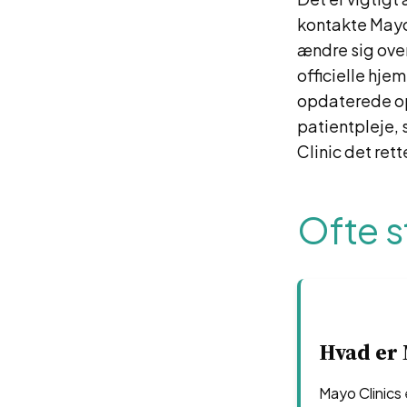
kontakte Mayo
ændre sig over
officielle hje
opdaterede opl
patientpleje, 
Clinic det rett
Ofte s
Hvad er 
Mayo Clinics 