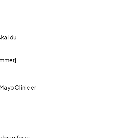
g
skal du
ummer]
Mayo Clinic er
r brug for at