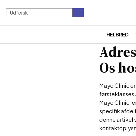
HELBRED
Adres
Os ho
Mayo Clinic er
førsteklasses 
Mayo Clinic, en
specifik afdel
denne artikel 
kontaktoplysn