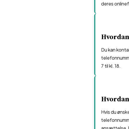
deres onlinef
Hvordan 
Du kan kontak
telefonnumme
7 til kl. 18.
Hvordan 
Hvis du ønske
telefonnumm
ansættelse, 