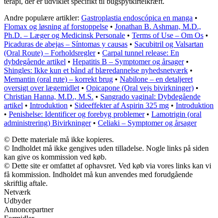
terapi, der er udviklet specifikt til bugspytkirtelkræft.
Andre populære artikler:
Gastroplastia endoscópica en manga
•
Flomax og løsning af forstoppelse
•
Jonathan B. Ashman, M.D.,
Ph.D. – Læger og Medicinsk Personale
•
Terms of Use – Om Os
•
Picaduras de abejas – Síntomas y causas
•
Sacubitril og Valsartan
(Oral Route) – Forholdsregler
•
Carpal tunnel release: En
dybdegående artikel
•
Hepatitis B – Symptomer og årsager
•
Shingles: Ikke kun et bånd af blæredannelse nyhedsnetværk
•
Memantin (oral rute) – korrekt brug
•
Nabilone – en detaljeret
oversigt over lægemidlet
•
Opicapone (Oral vejs bivirkninger)
•
Christian Hanna, M.D., M.S.
•
Sangrado vaginal: Dybdegående
artikel
•
Introduktion
•
Sideeffekter af Aspirin 325 mg
•
Introduktion
•
Penishelse: Identificer og forebyg problemer
•
Lamotrigin (oral
administrering) Bivirkninger
•
Celiaki – Symptomer og årsager
© Dette materiale må ikke kopieres.
© Indholdet må ikke gengives uden tilladelse. Nogle links på siden
kan give os kommission ved køb.
© Dette site er omfattet af ophavsret. Ved køb via vores links kan vi
få kommission. Indholdet må kun anvendes med forudgående
skriftlig aftale.
Netværk
Udbyder
Annoncepartner