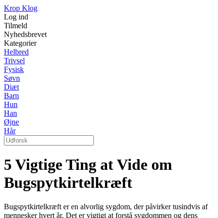
Krop Klog
Log ind
Tilmeld
Nyhedsbrevet
Kategorier
Helbred
Trivsel
Fysisk
Søvn
Diæt
Barn
Hun
Han
Øjne
Hår
5 Vigtige Ting at Vide om
Bugspytkirtelkræft
Bugspytkirtelkræft er en alvorlig sygdom, der påvirker tusindvis af
mennesker hvert år. Det er vigtigt at forstå sygdommen og dens