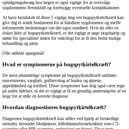
opfølgningsbesøg hos lægen er også vigtige for at overvåge
sygdommens fremskridt og forebygge eventuelle komplikationer.
At have kendskab til disse 5 vigtige ting om bugspytkirtelkræft kan
give dig et solidt fundament for at håndtere sygdommen og træffe
informerede beslutninger om din egen sundhed. Hvis du eller en
elsket lider af bugspytkirtelkræft, er det vigtigt at søge lægehjælp og
støtte fra specialister inden for onkologi for at få den bedst mulige
behandling og pleje.
Ofte stillede spørgsmål
Hvad er symptomerne på bugspytkirtelkræft?
De mest almindelige symptomer på bugspytkirtelkræft omfatter
mavesmerter, vægttab, gulfarvning af huden og øjnene,
appetitløshed og træthed. Disse symptomer kan dog også være tegn
på andre lidelser, så det er vigtigt at få en grundig undersøgelse af en
læge for at stille en korrekt diagnose.
Hvordan diagnostiseres bugspytkirtelkræft?
Diagnosen bugspytkirtelkræft kan stilles ved hjælp af forskellige
metoder, herunder blodprøver, billeddannelsesteknikker som CT-
scanning eller MR-scanning, endoskopi og biopsi. Disse tests