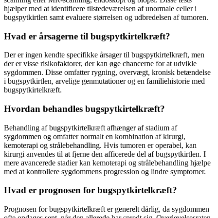
hjælper med at identificere tilstedeværelsen af unormale celler i
bugspytkirtlen samt evaluere størrelsen og udbredelsen af ​​tumoren.
Hvad er årsagerne til bugspytkirtelkræft?
Der er ingen kendte specifikke årsager til bugspytkirtelkræft, men
der er visse risikofaktorer, der kan øge chancerne for at udvikle
sygdommen. Disse omfatter rygning, overvægt, kronisk betændelse
i bugspytkirtlen, arvelige genmutationer og en familiehistorie med
bugspytkirtelkræft.
Hvordan behandles bugspytkirtelkræft?
Behandling af bugspytkirtelkræft afhænger af stadium af
sygdommen og omfatter normalt en kombination af kirurgi,
kemoterapi og strålebehandling. Hvis tumoren er operabel, kan
kirurgi anvendes til at fjerne den afficerede del af bugspytkirtlen. I
mere avancerede stadier kan kemoterapi og strålebehandling hjælpe
med at kontrollere sygdommens progression og lindre symptomer.
Hvad er prognosen for bugspytkirtelkræft?
Prognosen for bugspytkirtelkræft er generelt dårlig, da sygdommen
ofte opdages sent, når den allerede har spredt sig. Overlevelsesraten