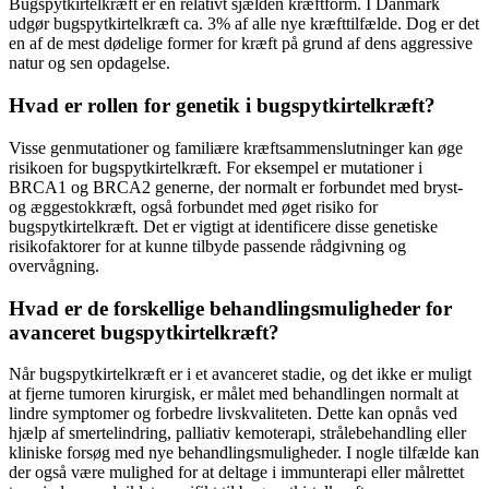
Bugspytkirtelkræft er en relativt sjælden kræftform. I Danmark
udgør bugspytkirtelkræft ca. 3% af alle nye kræfttilfælde. Dog er det
en af de mest dødelige former for kræft på grund af dens aggressive
natur og sen opdagelse.
Hvad er rollen for genetik i bugspytkirtelkræft?
Visse genmutationer og familiære kræftsammenslutninger kan øge
risikoen for bugspytkirtelkræft. For eksempel er mutationer i
BRCA1 og BRCA2 generne, der normalt er forbundet med bryst-
og æggestokkræft, også forbundet med øget risiko for
bugspytkirtelkræft. Det er vigtigt at identificere disse genetiske
risikofaktorer for at kunne tilbyde passende rådgivning og
overvågning.
Hvad er de forskellige behandlingsmuligheder for
avanceret bugspytkirtelkræft?
Når bugspytkirtelkræft er i et avanceret stadie, og det ikke er muligt
at fjerne tumoren kirurgisk, er målet med behandlingen normalt at
lindre symptomer og forbedre livskvaliteten. Dette kan opnås ved
hjælp af smertelindring, palliativ kemoterapi, strålebehandling eller
kliniske forsøg med nye behandlingsmuligheder. I nogle tilfælde kan
der også være mulighed for at deltage i immunterapi eller målrettet