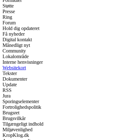
Formidler
Støtte
Presse
Ring
Forum
Hold dig opdateret
Få nyheder
Digital kontakt
Månedligt nyt
Community
Lokalområde
Interne henvisninger
Websitekort
Tekster
Dokumenter
Update
RSS
Jura
Sporingselementer
Fortrolighedspolitik
Brugsret
Brugsvilkår
Tilgængeligt indhold
Miljøvenlighed
KropKlog.dk