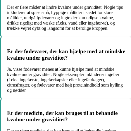
Der er flere måder at lindre kvalme under graviditet. Nogle tips
inkluderer at spise små, hyppige måltider i stedet for store
måltider, undgå fødevarer og lugte der kan udløse kvalme,
drikke rigeligt med væske (f.eks. vand eller ingefær-te), og
trække vejret dybt og langsomt for at berolige kroppen.
Er der fødevarer, der kan hjælpe med at mindske
kvalme under graviditet?
Ja, visse fødevarer menes at kunne hjælpe med at mindske
kvalme under graviditet. Nogle eksempler inkluderer ingefær
(f.eks. ingefær-te, ingefærkapsler eller ingefærkager),
citrusfrugter, og fødevarer med højt proteinindhold som kylling
og nødder.
Er der medicin, der kan bruges til at behandle
kvalme under graviditet?
Der er visse medicin, der kan bruges til at behandle kvalme