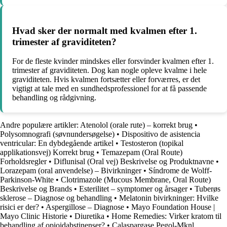
Hvad sker der normalt med kvalmen efter 1.
trimester af graviditeten?
For de fleste kvinder mindskes eller forsvinder kvalmen efter 1.
trimester af graviditeten. Dog kan nogle opleve kvalme i hele
graviditeten. Hvis kvalmen fortsætter eller forværres, er det
vigtigt at tale med en sundhedsprofessionel for at få passende
behandling og rådgivning.
Andre populære artikler:
Atenolol (orale rute) – korrekt brug
•
Polysomnografi (søvnundersøgelse)
•
Dispositivo de asistencia
ventricular: En dybdegående artikel
•
Testosteron (topikal
applikationsvej) Korrekt brug
•
Temazepam (Oral Route)
Forholdsregler
•
Diflunisal (Oral vej) Beskrivelse og Produktnavne
•
Lorazepam (oral anvendelse) – Bivirkninger
•
Síndrome de Wolff-
Parkinson-White
•
Clotrimazole (Mucous Membrane, Oral Route)
Beskrivelse og Brands
•
Esterilitet – symptomer og årsager
•
Tuberøs
sklerose – Diagnose og behandling
•
Melatonin bivirkninger: Hvilke
risici er der?
•
Aspergillose – Diagnose
•
Mayo Foundation House |
Mayo Clinic Historie
•
Diuretika
•
Home Remedies: Virker kratom til
behandling af opioidabstinenser?
•
Calaspargase Pegol-Mknl